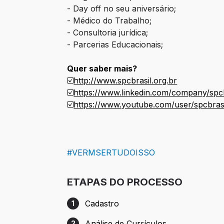
- Day off no seu aniversário;
- Médico do Trabalho;
- Consultoria jurídica;
- Parcerias Educacionais;
Quer saber mais?
☑️
http://www.spcbrasil.org.br
☑️
https://www.linkedin.com/company/spcb
☑️
https://www.youtube.com/user/spcbras
#VERMSERTUDOISSO
ETAPAS DO PROCESSO
Cadastro
1
Etapa 1: Cadastro
Análise de Currículos
2