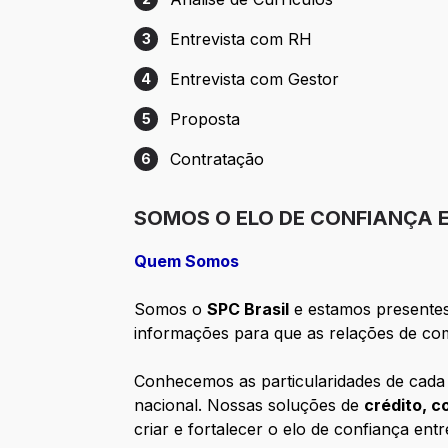
Etapa 2: Análise de Currículos
Entrevista com RH
3
Etapa 3: Entrevista com RH
Entrevista com Gestor
4
Etapa 4: Entrevista com Gestor
Proposta
5
Etapa 5: Proposta
Contratação
6
Etapa 6: Contratação
SOMOS O ELO DE CONFIANÇA 
Quem Somos
Somos o
SPC Brasil
e estamos presentes 
informações para que as relações de co
Conhecemos as particularidades de cada r
nacional. Nossas soluções de
crédito, c
criar e fortalecer o elo de confiança ent